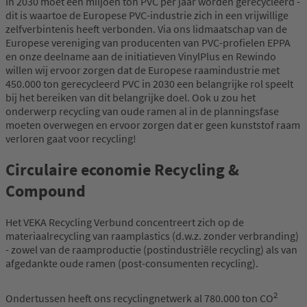
In 2030 moet één miljoen ton PVC per jaar worden gerecycleerd -
dit is waartoe de Europese PVC-industrie zich in een vrijwillige
zelfverbintenis heeft verbonden. Via ons lidmaatschap van de
Europese vereniging van producenten van PVC-profielen EPPA
en onze deelname aan de initiatieven VinylPlus en Rewindo
willen wij ervoor zorgen dat de Europese raamindustrie met
450.000 ton gerecycleerd PVC in 2030 een belangrijke rol speelt
bij het bereiken van dit belangrijke doel. Ook u zou het
onderwerp recycling van oude ramen al in de planningsfase
moeten overwegen en ervoor zorgen dat er geen kunststof raam
verloren gaat voor recycling!
Circulaire economie Recycling &
Compound
Het VEKA Recycling Verbund concentreert zich op de
materiaalrecycling van raamplastics (d.w.z. zonder verbranding)
- zowel van de raamproductie (postindustriële recycling) als van
afgedankte oude ramen (post-consumenten recycling).
2
Ondertussen heeft ons recyclingnetwerk al 780.000 ton CO