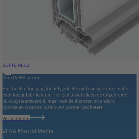
SOFTLINE 82
Word VEKA partner
Hier heeft u toegang tot het gedeelte met speciale informatie
voor kozijnfabrikanten. Hier ziet u niet alleen de uitgebreide
VEKA systeemwereld, maar ook de diensten en andere
voordelen waarvan u als VEKA partner profiteert.
Verander nu!
VEKA #Social Media