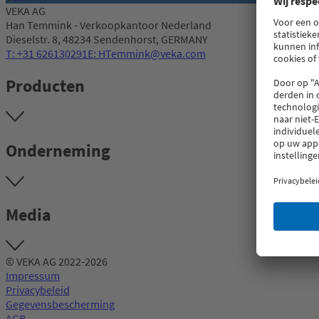
VEKA AG
Han Temmink - Verkoopkantoor Nederland
Dieselstr. 8, 48234 Sendenhorst, GERMANY
T: +31 626130291
E: HTemmink@veka.com
Producten
Onderneming
Media
© VEKA AG 2022-2026
Impressum
Privacybeleid
Gegevensbescherming
AGB