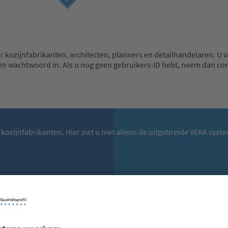
r kozijnfabrikanten, architecten, planners en detailhandelaren. U v
n wachtwoord in. Als u nog geen gebruikers-ID hebt, neem dan co
r kozijnfabrikanten. Hier ziet u niet alleen de uitgebreide VEKA s