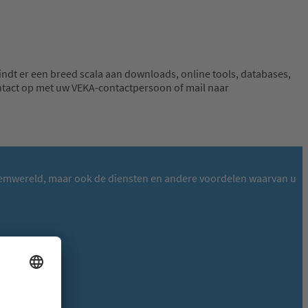
indt er een breed scala aan downloads, online tools, databases,
ntact op met uw VEKA-contactpersoon of mail naar
ysteemwereld, maar ook de diensten en andere voordelen waarvan u