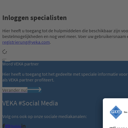
Inloggen specialisten
Hier heeft u toegang tot de hulpmiddelen die beschikbaar zijn voo
bestelmogelijkheden en nog veel meer. Voer uw gebruikersnaam e
registrierung@veka.com
.
Word VEKA partner
Hier heeft u toegang tot het gedeelte met speciale informatie voo
als VEKA partner profiteert.
Verander nu!
VEKA #Social Media
Volg ons ook op onze sociale mediakanalen: