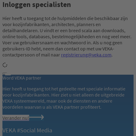
Inloggen specialisten
Hier heeft u toegang tot de hulpmiddelen die beschikbaar zijn
voor kozijnfabrikanten, architecten, planners en
detailhandelaren. U vindt er een breed scala aan downloads,
online tools, databases, bestelmogelijkheden en nog veel meer.
Voer uw gebruikersnaam en wachtwoord in. Als u nog geen
gebruikers-ID hebt, neem dan contact op met uw VEKA-
contactpersoon of mail naar
registrierung@veka.com
.
Word VEKA partner
Hier heeft u toegang tot het gedeelte met speciale informatie
voor kozijnfabrikanten. Hier ziet u niet alleen de uitgebreide
VEKA systeemwereld, maar ook de diensten en andere
voordelen waarvan u als VEKA partner profiteert.
Verander nu!
VEKA #Social Media