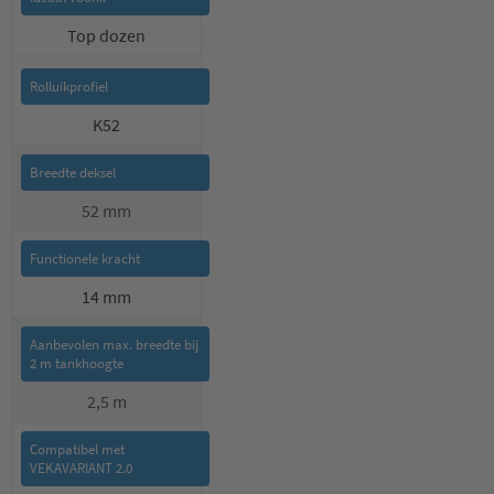
Top dozen
K52
52 mm
14 mm
2,5 m