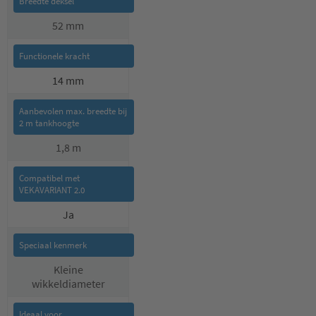
52 mm
14 mm
1,8 m
Ja
Kleine
wikkeldiameter