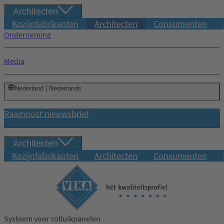
Architecten
Kozijnfabrikanten
Architecten
Consumenten
Onderneming
Media
Nederland | Nederlands
Raampost nieuwsbrief
Architecten
Kozijnfabrikanten
Architecten
Consumenten
Systeem voor rolluikpanelen
Inloggen