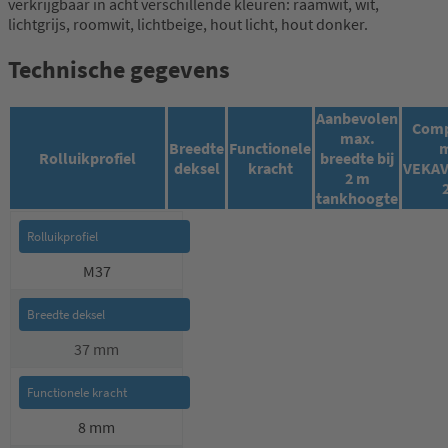
verkrijgbaar in acht verschillende kleuren: raamwit, wit,
lichtgrijs, roomwit, lichtbeige, hout licht, hout donker.
Technische gegevens
Aanbevolen
Comp
max.
Breedte
Functionele
m
Rolluikprofiel
breedte bij
deksel
kracht
VEKAV
2 m
tankhoogte
M37
37 mm
8 mm