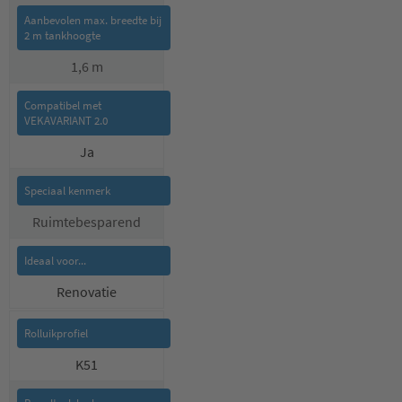
1,6 m
Ja
Ruimtebesparend
Renovatie
K51