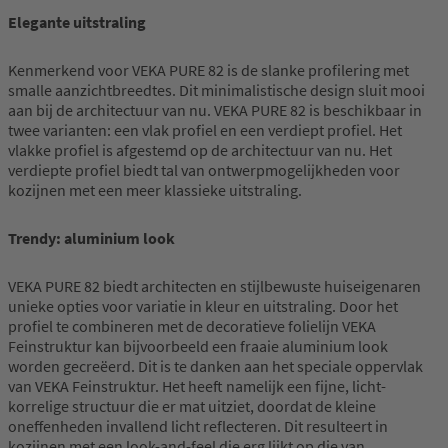
Elegante uitstraling
Kenmerkend voor VEKA PURE 82 is de slanke profilering met
smalle aanzichtbreedtes. Dit minimalistische design sluit mooi
aan bij de architectuur van nu. VEKA PURE 82 is beschikbaar in
twee varianten: een vlak profiel en een verdiept profiel. Het
vlakke profiel is afgestemd op de architectuur van nu. Het
verdiepte profiel biedt tal van ontwerpmogelijkheden voor
kozijnen met een meer klassieke uitstraling.
Trendy: aluminium look
VEKA PURE 82 biedt architecten en stijlbewuste huiseigenaren
unieke opties voor variatie in kleur en uitstraling. Door het
profiel te combineren met de decoratieve folielijn VEKA
Feinstruktur kan bijvoorbeeld een fraaie aluminium look
worden gecreëerd. Dit is te danken aan het speciale oppervlak
van VEKA Feinstruktur. Het heeft namelijk een fijne, licht-
korrelige structuur die er mat uitziet, doordat de kleine
oneffenheden invallend licht reflecteren. Dit resulteert in
kozijnen met een look-and-feel die erg lijkt op die van