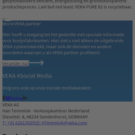
geoptimaliseerd efficiënt, energiezuinig en grondstofsparend
productieproces. Last but not least: VEKA PURE 82 is recyclebaar.
Word VEKA partner
Hier heeft u toegang tot het gedeelte met speciale informatie
voor kozijnfabrikanten. Hier ziet u niet alleen de uitgebreide
VEKA systeemwereld, maar ook de diensten en andere
voordelen waarvan u als VEKA partner profiteert.
Verander nu!
VEKA #Social Media
Volg ons ook op onze sociale mediakanalen:
VEKA AG
Han Temmink - Verkoopkantoor Nederland
Dieselstr. 8, 48234 Sendenhorst, GERMANY
T: +31 626130291
E: HTemmink@veka.com