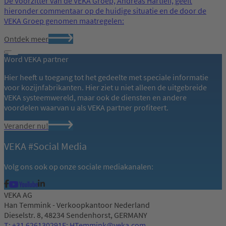
De Voorzitter van de VEKA Groep, Andreas Hartleif, geeft
hieronder commentaar op de huidige situatie en de door de
VEKA Groep genomen maatregelen:
Ontdek meer
Word VEKA partner
Hier heeft u toegang tot het gedeelte met speciale informatie
voor kozijnfabrikanten. Hier ziet u niet alleen de uitgebreide
VEKA systeemwereld, maar ook de diensten en andere
voordelen waarvan u als VEKA partner profiteert.
Verander nu!
VEKA #Social Media
Volg ons ook op onze sociale mediakanalen:
VEKA AG
Han Temmink - Verkoopkantoor Nederland
Dieselstr. 8, 48234 Sendenhorst, GERMANY
T: +31 626130291
E: HTemmink@veka.com