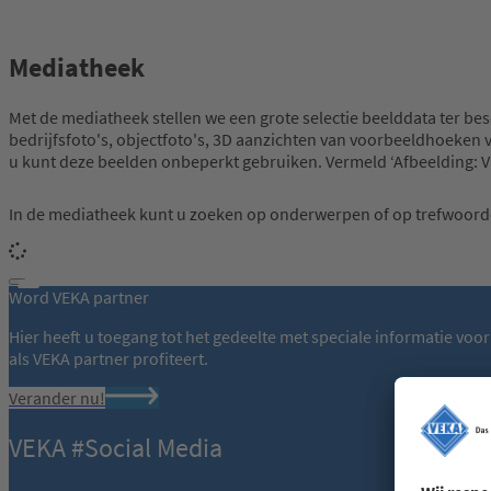
Mediatheek
Met de mediatheek stellen we een grote selectie beelddata ter bes
bedrijfsfoto's, objectfoto's, 3D aanzichten van voorbeeldhoeken v
u kunt deze beelden onbeperkt gebruiken. Vermeld ‘Afbeelding: V
In de mediatheek kunt u zoeken op onderwerpen of op trefwoord
Word VEKA partner
Hier heeft u toegang tot het gedeelte met speciale informatie voo
als VEKA partner profiteert.
Verander nu!
VEKA #Social Media