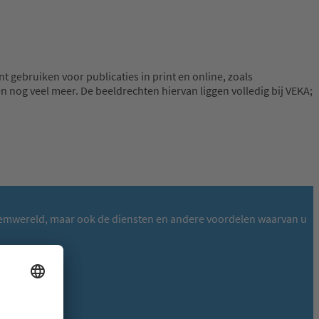
t gebruiken voor publicaties in print en online, zoals
n nog veel meer. De beeldrechten hiervan liggen volledig bij VEKA;
ysteemwereld, maar ook de diensten en andere voordelen waarvan u