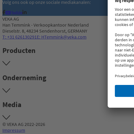
Volg ons ook op onze sociale mediakanalen:
VEKA AG
Han Temmink - Verkoopkantoor Nederland
Dieselstr. 8, 48234 Sendenhorst, GERMANY
T: +31 626130291
E: HTemmink@veka.com
Producten
Onderneming
Media
© VEKA AG 2022-2026
Impressum