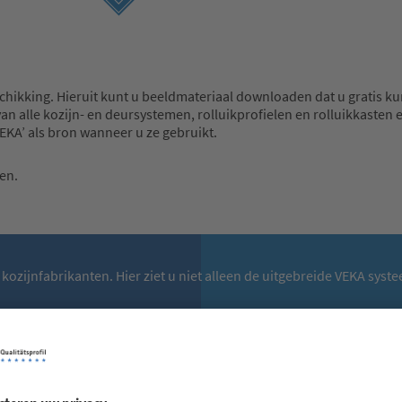
chikking. Hieruit kunt u beeldmateriaal downloaden dat u gratis kun
an alle kozijn- en deursystemen, rolluikprofielen en rolluikkasten e
EKA’ als bron wanneer u ze gebruikt.
en.
r kozijnfabrikanten. Hier ziet u niet alleen de uitgebreide VEKA s