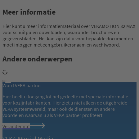
Meer informatie
Hier kunt u meer informatiemateriaal over VEKAMOTION 82 MAX
voor schuifpuien downloaden, waaronder brochures en
gegevensbladen. Het kan zijn dat u voor bepaalde documenten
moet inloggen met een gebruikersnaam en wachtwoord.
Andere onderwerpen
Word VEKA partner
Hier heeft u toegang tot het gedeelte met speciale informatie
voor kozijnfabrikanten. Hier ziet u niet alleen de uitgebreide
VEKA systeemwereld, maar ook de diensten en andere
voordelen waarvan u als VEKA partner profiteert.
Verander nu!
VEKA #Social Media