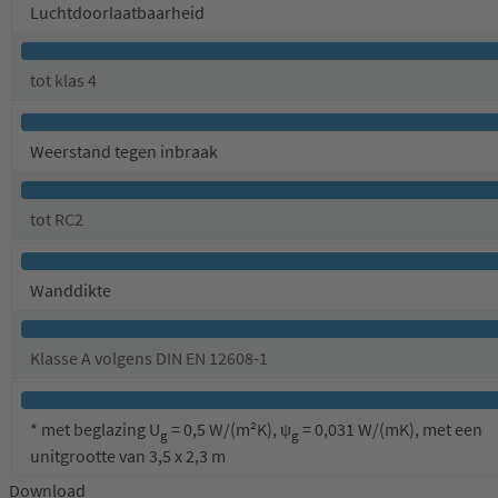
Luchtdoorlaatbaarheid
tot klas 4
Weerstand tegen inbraak
tot RC2
Wanddikte
Klasse A volgens DIN EN 12608-1
* met beglazing U
= 0,5 W/(m²K), ψ
= 0,031 W/(mK), met een
g
g
unitgrootte van 3,5 x 2,3 m
Download