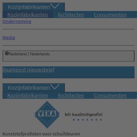
Kozijnfabrikanten
Kozijnfabrikanten
Architecten
Consumenten
Onderneming
Media
Nederland | Nederlands
Raampost nieuwsbrief
Kozijnfabrikanten
Kozijnfabrikanten
Architecten
Consumenten
Kunststofprofielen voor schuifdeuren
Inloggen