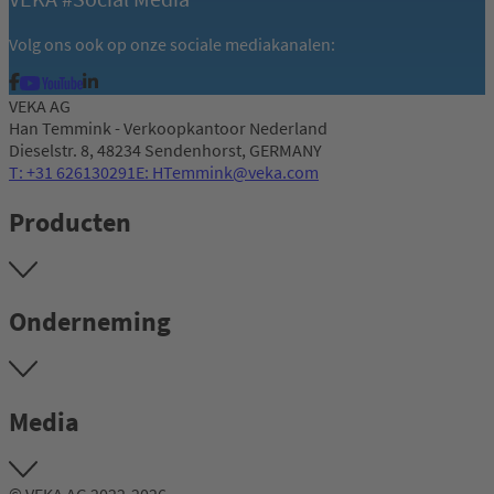
Volg ons ook op onze sociale mediakanalen:
VEKA AG
Han Temmink - Verkoopkantoor Nederland
Dieselstr. 8, 48234 Sendenhorst, GERMANY
T: +31 626130291
E: HTemmink@veka.com
Producten
Onderneming
Media