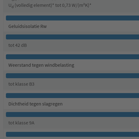
U
(volledig element)* tot 0,73 W/(m²K)*
d
Geluidsisolatie Rw
tot 42 dB
Weerstand tegen windbelasting
tot klasse B3
Dichtheid tegen slagregen
tot klasse 9A