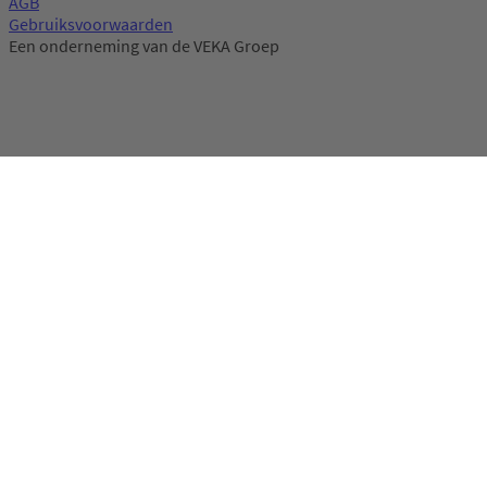
AGB
Gebruiksvoorwaarden
Een onderneming van de VEKA Groep