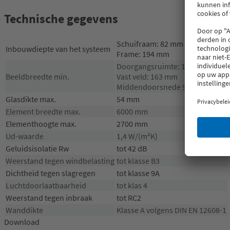
Technische gegevens
Schuifraam: 82 mm
Inbouwdiepte van het systeem
Frame: 194 mm
Doorgangsruimte: 163 mm
Beeldbreedte min.
Vast veld: 163 mm
Middendoorsnede 92 mm
Glasdikte max.
54 mm
Element breedte max.
6000 mm
Elementhoogte max.
2700 mm
Ud-waarde
1,4 W/(m²K)
Geluidsisolatie Rw
tot 42 dB
Weerstand tegen windbelasting
tot klasse B3
Dichtheid tegen slagregen
tot klasse 9A
Luchtdoorlaatbaarheid
tot klas 4
Weerstand tegen inbraak
tot RC2
Wanddikte
Klasse A volgens DIN EN 12608-1
Download