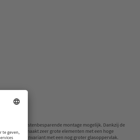
oductie en kostenbesparende montage mogelijk. Dankzij de
EKAMOTION 82 maakt zeer grote elementen met een hoge
2 MAX: de designvariant met een nog groter glasoppervlak.