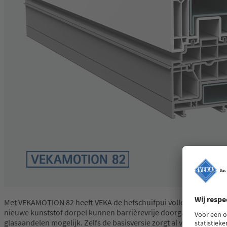
Met VEKAMOTION 82 heeft VEKA de hefschuifpui volledig opnieu
nieuwe kunststof dorpel kunnen barrièrevrije doorgangen eenvo
glasaandelen mogelijk. Zelfs de basisversie zorgt al voor aanzien