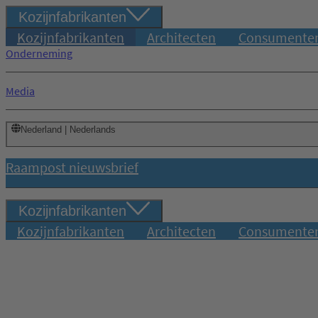
Kozijnfabrikanten
Kozijnfabrikanten
Architecten
Consumente
Onderneming
Media
Nederland | Nederlands
Raampost nieuwsbrief
Kozijnfabrikanten
Kozijnfabrikanten
Architecten
Consumente