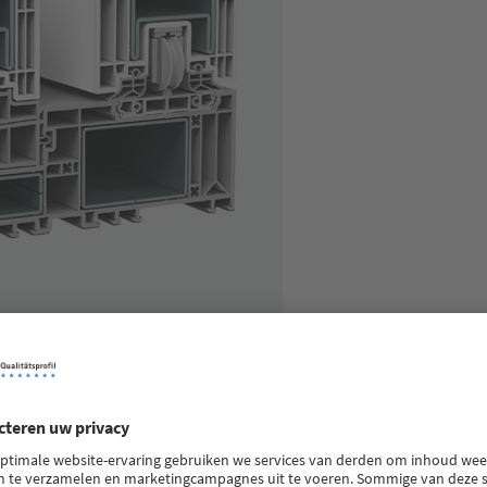
w ontwikkeld. VEKAMOTION 82 maakt een bijzonder economische pr
udig en met maximale energie-efficiëntie worden gerealiseerd. V
lijk meer licht in de leefruimte. Bovendien is er nog VEKAMOTION 8