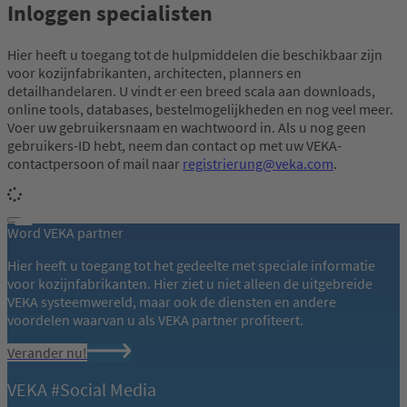
Inloggen specialisten
Hier heeft u toegang tot de hulpmiddelen die beschikbaar zijn
voor kozijnfabrikanten, architecten, planners en
detailhandelaren. U vindt er een breed scala aan downloads,
online tools, databases, bestelmogelijkheden en nog veel meer.
Voer uw gebruikersnaam en wachtwoord in. Als u nog geen
gebruikers-ID hebt, neem dan contact op met uw VEKA-
contactpersoon of mail naar
registrierung@veka.com
.
Word VEKA partner
Hier heeft u toegang tot het gedeelte met speciale informatie
voor kozijnfabrikanten. Hier ziet u niet alleen de uitgebreide
VEKA systeemwereld, maar ook de diensten en andere
voordelen waarvan u als VEKA partner profiteert.
Verander nu!
VEKA #Social Media