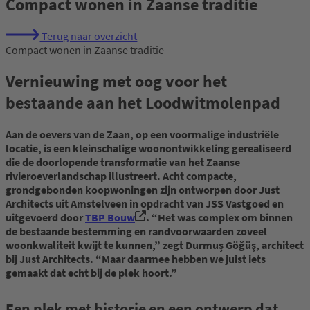
Compact wonen in Zaanse traditie
Terug naar overzicht
Compact wonen in Zaanse traditie
Vernieuwing met oog voor het
bestaande aan het Loodwitmolenpad
Aan de oevers van de Zaan, op een voormalige industriële
locatie, is een kleinschalige woonontwikkeling gerealiseerd
die de doorlopende transformatie van het Zaanse
rivieroeverlandschap illustreert. Acht compacte,
grondgebonden koopwoningen zijn ontworpen door Just
Architects uit Amstelveen in opdracht van JSS Vastgoed en
uitgevoerd door
TBP Bouw
. “Het was complex om binnen
de bestaande bestemming en randvoorwaarden zoveel
woonkwaliteit kwijt te kunnen,” zegt Durmuş Göğüş, architect
bij Just Architects. “Maar daarmee hebben we juist iets
gemaakt dat echt bij de plek hoort.”
Een plek met historie en een ontwerp dat