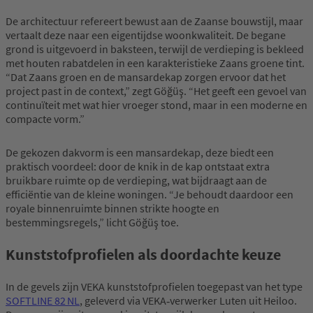
De architectuur refereert bewust aan de Zaanse bouwstijl, maar
vertaalt deze naar een eigentijdse woonkwaliteit. De begane
grond is uitgevoerd in baksteen, terwijl de verdieping is bekleed
met houten rabatdelen in een karakteristieke Zaans groene tint.
“Dat Zaans groen en de mansardekap zorgen ervoor dat het
project past in de context,” zegt Göğüş. “Het geeft een gevoel van
continuïteit met wat hier vroeger stond, maar in een moderne en
compacte vorm.”
De gekozen dakvorm is een mansardekap, deze biedt een
praktisch voordeel: door de knik in de kap ontstaat extra
bruikbare ruimte op de verdieping, wat bijdraagt aan de
efficiëntie van de kleine woningen. “Je behoudt daardoor een
royale binnenruimte binnen strikte hoogte en
bestemmingsregels,” licht Göğüş toe.
Kunststofprofielen als doordachte keuze
In de gevels zijn VEKA kunststofprofielen toegepast van het type
SOFTLINE 82 NL
, geleverd via VEKA‑verwerker Luten uit Heiloo.