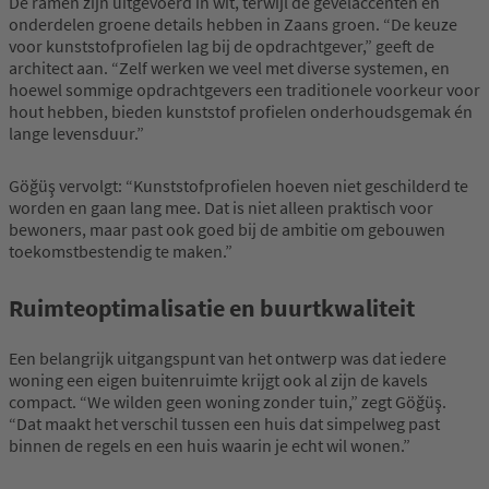
De ramen zijn uitgevoerd in wit, terwijl de gevelaccenten en
onderdelen groene details hebben in Zaans groen. “De keuze
voor kunststofprofielen lag bij de opdrachtgever,” geeft de
architect aan. “Zelf werken we veel met diverse systemen, en
hoewel sommige opdrachtgevers een traditionele voorkeur voor
hout hebben, bieden kunststof profielen onderhoudsgemak én
lange levensduur.”
Göğüş vervolgt: “Kunststofprofielen hoeven niet geschilderd te
worden en gaan lang mee. Dat is niet alleen praktisch voor
bewoners, maar past ook goed bij de ambitie om gebouwen
toekomstbestendig te maken.”
Ruimteoptimalisatie en buurtkwaliteit
Een belangrijk uitgangspunt van het ontwerp was dat iedere
woning een eigen buitenruimte krijgt ook al zijn de kavels
compact. “We wilden geen woning zonder tuin,” zegt Göğüş.
“Dat maakt het verschil tussen een huis dat simpelweg past
binnen de regels en een huis waarin je echt wil wonen.”