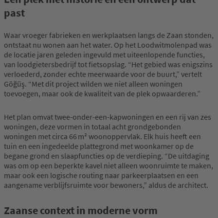
past
Waar vroeger fabrieken en werkplaatsen langs de Zaan stonden,
ontstaat nu wonen aan het water. Op het Loodwitmolenpad was
de locatie jaren geleden ingevuld met uiteenlopende functies,
van loodgietersbedrijf tot fietsopslag. “Het gebied was enigszins
verloederd, zonder echte meerwaarde voor de buurt,” vertelt
Göğüş. “Met dit project wilden we niet alleen woningen
toevoegen, maar ook de kwaliteit van de plek opwaarderen.”
Het plan omvat twee-onder-een-kapwoningen en een rij van zes
woningen, deze vormen in totaal acht grondgebonden
woningen met circa 66 m² woonoppervlak. Elk huis heeft een
tuin en een ingedeelde plattegrond met woonkamer op de
begane grond en slaapfuncties op de verdieping. “De uitdaging
was om op een beperkte kavel niet alleen woonruimte te maken,
maar ook een logische routing naar parkeerplaatsen en een
aangename verblijfsruimte voor bewoners,” aldus de architect.
Zaanse context in moderne vorm