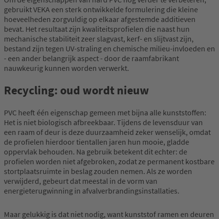
gebruikt VEKA een sterk ontwikkelde formulering die kleine
hoeveelheden zorgvuldig op elkaar afgestemde additieven
bevat. Het resultaat zijn kwaliteitsprofielen die naast hun
mechanische stabiliteit zeer slagvast, kerf- en slijtvast zijn,
bestand zijn tegen UV-straling en chemische milieu-invloeden en
- een ander belangrijk aspect - door de raamfabrikant
nauwkeurig kunnen worden verwerkt.
Recycling: oud wordt nieuw
PVC heeft één eigenschap gemeen met bijna alle kunststoffen:
Het is niet biologisch afbreekbaar. Tijdens de levensduur van
een raam of deur is deze duurzaamheid zeker wenselijk, omdat
de profielen hierdoor tientallen jaren hun mooie, gladde
oppervlak behouden. Na gebruik betekent dit echter: de
profielen worden niet afgebroken, zodat ze permanent kostbare
stortplaatsruimte in beslag zouden nemen. Als ze worden
verwijderd, gebeurt dat meestal in de vorm van
energieterugwinning in afvalverbrandingsinstallaties.
Maar gelukkig is dat niet nodig, want kunststof ramen en deuren