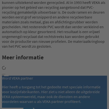
kunnen uitstekend worden gerecycled. Al in 1993 heeft VEKA als
pionier op het gebied van recycling aangetoond dat PVC-
recycling gemakkelijk uitvoerbaar is. De oude ramen en deuren
worden eerst grof versnipperd en andere recycleerbare
materialen zoals metaal, glas en afdichtingsrubber worden
gescheiden. Het resterende PVC wordt dan verder verkleind en
automatisch op kleur gesorteerd. Het resultaat is een vrijwel
ongemengd recyclaat dat rechtstreeks kan worden gebruikt
voor de productie van nieuwe profielen. De materiaalkringloop
van het PVC wordt zo gesloten.
Meer informatie
Word VEKA partner
Hier heeft u toegang tot het gedeelte met speciale informatie
voor kozijnfabrikanten. Hier ziet u niet alleen de uitgebreide
VEKA systeemwereld, maar ook de diensten en andere
voordelen waarvan u als VEKA partner profiteert.