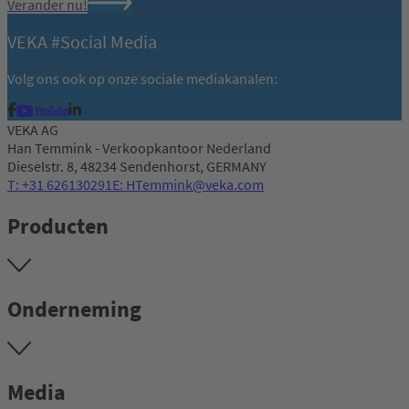
Verander nu!
VEKA #Social Media
Volg ons ook op onze sociale mediakanalen:
VEKA AG
Han Temmink - Verkoopkantoor Nederland
Dieselstr. 8, 48234 Sendenhorst, GERMANY
T: +31 626130291
E: HTemmink@veka.com
Producten
Onderneming
Media