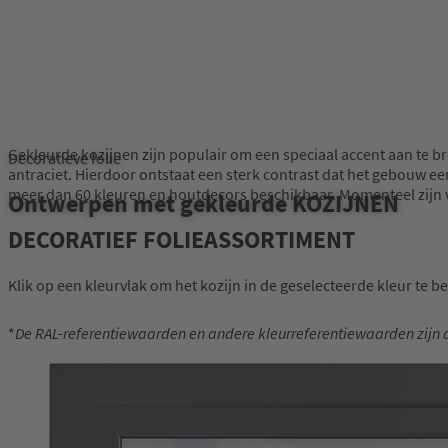
Gekleurde kozijnen zijn populair om een speciaal accent aan te 
Decoratieve folie
antraciet. Hierdoor ontstaat een sterk contrast dat het gebouw ee
meer dan 60 kleuren en houtdecors beschikbaar. Momenteel zijn voo
Ontwerpen met gekleurde KOZIJNEN
DECORATIEF FOLIEASSORTIMENT
Klik op een kleurvlak om het kozijn in de geselecteerde kleur te be
*
De RAL-referentiewaarden en andere kleurreferentiewaarden zijn 