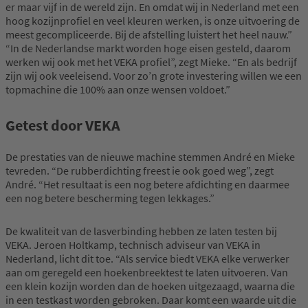
er maar vijf in de wereld zijn. En omdat wij in Nederland met een
hoog kozijnprofiel en veel kleuren werken, is onze uitvoering de
meest gecompliceerde. Bij de afstelling luistert het heel nauw.”
“In de Nederlandse markt worden hoge eisen gesteld, daarom
werken wij ook met het VEKA profiel”, zegt Mieke. “En als bedrijf
zijn wij ook veeleisend. Voor zo’n grote investering willen we een
topmachine die 100% aan onze wensen voldoet.”
Getest door VEKA
De prestaties van de nieuwe machine stemmen André en Mieke
tevreden. “De rubberdichting freest ie ook goed weg”, zegt
André. “Het resultaat is een nog betere afdichting en daarmee
een nog betere bescherming tegen lekkages.”
De kwaliteit van de lasverbinding hebben ze laten testen bij
VEKA. Jeroen Holtkamp, technisch adviseur van VEKA in
Nederland, licht dit toe. “Als service biedt VEKA elke verwerker
aan om geregeld een hoekenbreektest te laten uitvoeren. Van
een klein kozijn worden dan de hoeken uitgezaagd, waarna die
in een testkast worden gebroken. Daar komt een waarde uit die