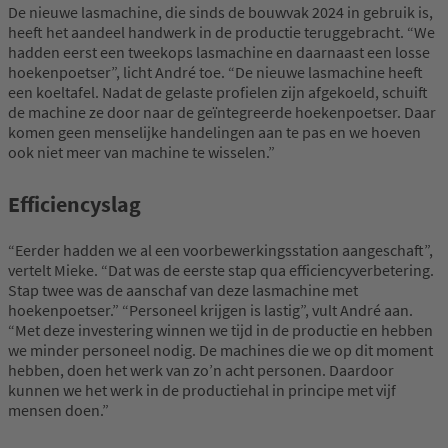
De nieuwe lasmachine, die sinds de bouwvak 2024 in gebruik is,
heeft het aandeel handwerk in de productie teruggebracht. “We
hadden eerst een tweekops lasmachine en daarnaast een losse
hoekenpoetser”, licht André toe. “De nieuwe lasmachine heeft
een koeltafel. Nadat de gelaste profielen zijn afgekoeld, schuift
de machine ze door naar de geïntegreerde hoekenpoetser. Daar
komen geen menselijke handelingen aan te pas en we hoeven
ook niet meer van machine te wisselen.”
Efficiencyslag
“Eerder hadden we al een voorbewerkingsstation aangeschaft”,
vertelt Mieke. “Dat was de eerste stap qua efficiencyverbetering.
Stap twee was de aanschaf van deze lasmachine met
hoekenpoetser.” “Personeel krijgen is lastig”, vult André aan.
“Met deze investering winnen we tijd in de productie en hebben
we minder personeel nodig. De machines die we op dit moment
hebben, doen het werk van zo’n acht personen. Daardoor
kunnen we het werk in de productiehal in principe met vijf
mensen doen.”