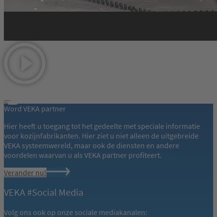
Word VEKA partner
Hier heeft u toegang tot het gedeelte met speciale informatie
voor kozijnfabrikanten. Hier ziet u niet alleen de uitgebreide
VEKA systeemwereld, maar ook de diensten en andere
voordelen waarvan u als VEKA partner profiteert.
Verander nu!
VEKA #Social Media
Volg ons ook op onze sociale mediakanalen: