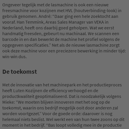
Ongeveer tegelijk met de lasmachine is ook een nieuwe
freesmachine voor kozijnen met HVL (houtverbinding-look) in
gebruik genomen. André: “Daar ging een hele zoektocht aan
vooraf. Han Temmink, Areas Sales Manager van VEKA in
Nederland, heeft ons daarbij goed geholpen. Wat we eerst
handmatig freesden, gebeurt nu machinaal. We scannen een
barcode in en dan bewerkt de machine het profiel volgens de
opgegeven specificaties.” Net als de nieuwe lasmachine zorgt
ook deze machine voor een preciezere bewerking in minder tijd:
win-win dus.
De toekomst
Met de innovatie van het machinepark en het productieproces
heeft Luten Kozijnen de efficiency verhoogd en de
productkwaliteit geoptimaliseerd. Dat is noodzakelijk volgens
Mieke: “We moeten blijven innoveren met het oog op de
toekomst, waarin ons bedrijf mogelijk ooit door anderen zal
worden voortgezet.” Voor de goede orde: daarover is nog
helemaal niets beslist. Wel werkt een van hun twee zoons op dit
moment in het bedrijf. “Bas loopt volledig mee in de productie