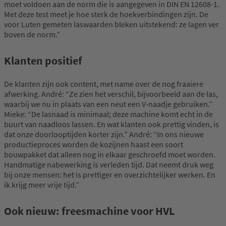
moet voldoen aan de norm die is aangegeven in DIN EN 12608-1.
Met deze test meet je hoe sterk de hoekverbindingen zijn. De
voor Luten gemeten laswaarden bleken uitstekend: ze lagen ver
boven de norm.”
Klanten positief
De klanten zijn ook content, met name over de nog fraaiere
afwerking. André: “Ze zien het verschil, bijvoorbeeld aan de las,
waarbij we nu in plaats van een neut een V-naadje gebruiken.”
Mieke: “De lasnaad is minimaal; deze machine komt echt in de
buurt van naadloos lassen. En wat klanten ook prettig vinden, is
dat onze doorlooptijden korter zijn.” André: “In ons nieuwe
productieproces worden de kozijnen haast een soort
bouwpakket dat alleen nog in elkaar geschroefd moet worden.
Handmatige nabewerking is verleden tijd. Dat neemt druk weg
bij onze mensen: het is prettiger en overzichtelijker werken. En
ik krijg meer vrije tijd.”
Ook nieuw: freesmachine voor HVL