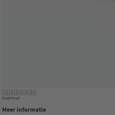
i
i
i
i
i
i
i
Download
Meer informatie